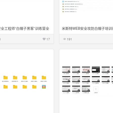
安全工程师“白帽子黑客”训练营全
米斯特WEB安全攻防白帽子培训
频教程
教程【入门+基础38节课】
1
17
191