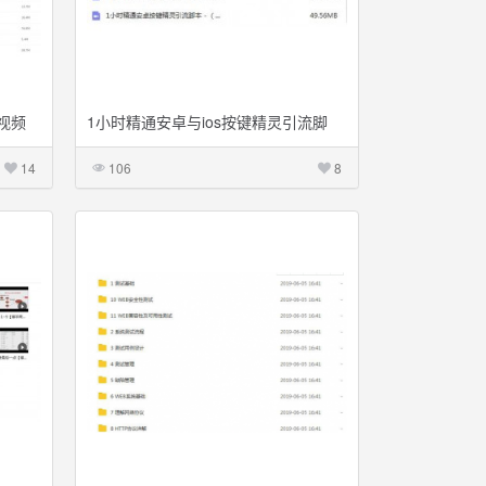
视频
1小时精通安卓与ios按键精灵引流脚
本-课程10课
14
106
8