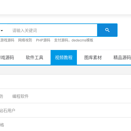
游戏源码
网络攻防
PHP源码
支付源码，dedecms模板
游戏源码
软件工具
视频教程
图库素材
精品源码
防
编程软件
钻石用户
格