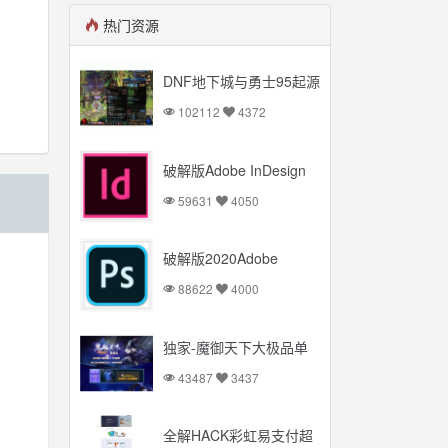
热门资源
DNF地下城与勇士95起源
版本【云库端+VM一键
102112
4372
端】台服95起源网游可联
网送后台
破解版Adobe InDesign
2020 Mac+Windows 多
59631
4050
国语言
破解版2020Adobe
Photoshop
88622
4000
Mac+Windows 多国语言
独家-魔御天下大极品单
职业传奇服务端_简单暴
43487
3437
力_PK超爽【Gom引擎】
全解HACK彩虹易支付超