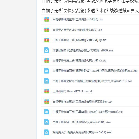
白帽子无所畏惧实战篇-实战挖掘某学员所在学校站点的
白帽子无所畏惧实战篇(渗透艺术)实战渗透某oi界