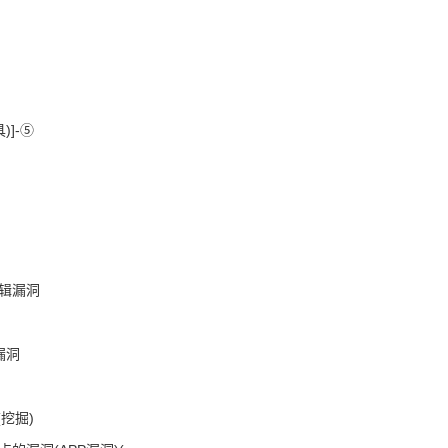
]-⑤
逻辑漏洞
漏洞
挖掘)