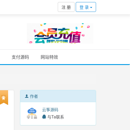
注 册
登 录
支付源码
网站特效
作者
云筝源码
与Ta联系