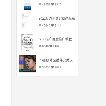
完整源码
49553
2310
安全渗透测试实践高级系
列课程视频教程
45640
2144
SEO推广百度推广教程
SEO排名
8449
2109
PS顶级修图插件完美汉
化破解版：一键磨皮简单
36636
2022
方便