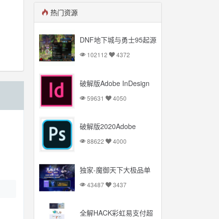
热门资源
DNF地下城与勇士95起源
版本【云库端+VM一键
102112
4372
端】台服95起源网游可联
网送后台
破解版Adobe InDesign
2020 Mac+Windows 多
59631
4050
国语言
破解版2020Adobe
Photoshop
88622
4000
Mac+Windows 多国语言
独家-魔御天下大极品单
职业传奇服务端_简单暴
43487
3437
力_PK超爽【Gom引擎】
全解HACK彩虹易支付超