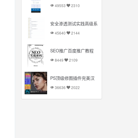
完整源码
49553
2310
安全渗透测试实践高级系
列课程视频教程
45640
2144
SEO推广百度推广教程
SEO排名
8449
2109
PS顶级修图插件完美汉
化破解版：一键磨皮简单
36636
2022
方便