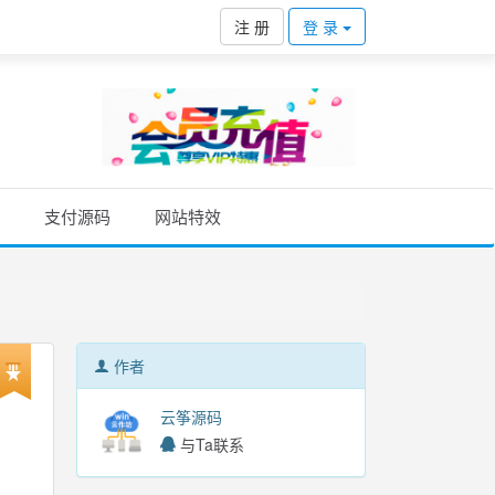
注 册
登 录
支付源码
网站特效
作者
云筝源码
与Ta联系