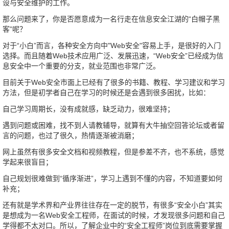
设与安全维护的工作。
那么问题来了，你是否愿意成为一名行走在信息安全江湖的“白帽子黑
客”呢？
对于“小白”而言，各种安全方向中"Web安全"容易上手，是很好的入门
选择。而且随着Web技术应用广泛、发展迅速，“Web安全”已经成为信
息安全中一个重要的分支，就业范围也非常广泛。
目前关于Web安全市面上已经有了很多的书籍、教程、学习建议和学习
方法，但是初学者自己在学习的时候还是会遇到很多困扰，比如：
自己学习周期长，没有成就感，缺乏动力，很难坚持；
遇到问题或困难，找不到人请教辅导，就算有大牛抽空回答论坛或者留
言的问题，也过了很久，热情逐渐被消磨；
网上虽然有很多安全文档和视频教程，但是参差不齐，也不系统，感觉
学起来很盲目；
自己规划很难做到“循序渐进”，学习上遇到不懂的内容，不知道要如何
补充；
还有就是学术界和产业界往往存在一定的脱节，有很多“安全小白”其实
是想成为一名Web安全工程师，在面试的时候，才发现很多问题和自己
学得都不太对口。所以，了解企业中的“安全工程师”岗位到底需要掌握