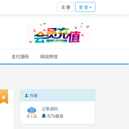
注 册
登 录
支付源码
网站特效
作者
云筝源码
与Ta联系