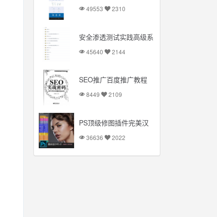
完整源码
49553
2310
安全渗透测试实践高级系
列课程视频教程
45640
2144
SEO推广百度推广教程
SEO排名
8449
2109
PS顶级修图插件完美汉
化破解版：一键磨皮简单
36636
2022
方便