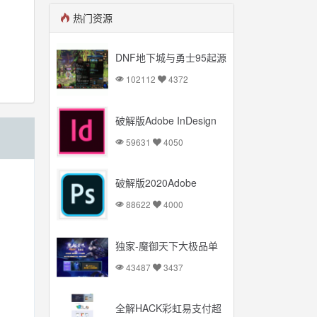
热门资源
DNF地下城与勇士95起源
版本【云库端+VM一键
102112
4372
端】台服95起源网游可联
网送后台
破解版Adobe InDesign
2020 Mac+Windows 多
59631
4050
国语言
破解版2020Adobe
Photoshop
88622
4000
Mac+Windows 多国语言
独家-魔御天下大极品单
职业传奇服务端_简单暴
43487
3437
力_PK超爽【Gom引擎】
全解HACK彩虹易支付超