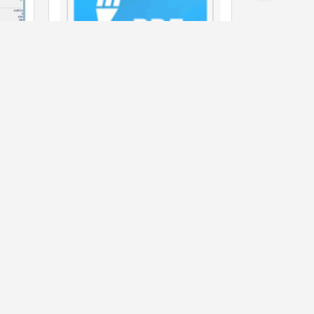
件：
迅捷PDF编辑器破解版
云筝源码
 人喜欢
free
2079 人喜欢
条评论
6 条评论
页面耗时0.0543秒, 内存占用1.78 MB, 访问数据库21次