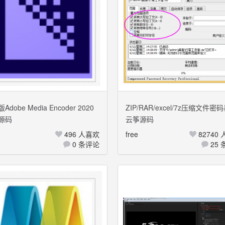
dobe Media Encoder 2020
ZIP/RAR/excel/7z压缩文件密
源码
云筝源码
+Windows 多国语言
破解工具注册激活专业版
496 人喜欢
free
82740
0 条评论
25 