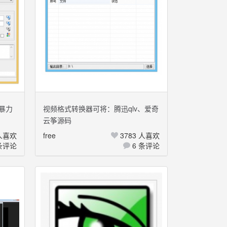
码暴力
视频格式转换器可将：腾迅qlv、爱奇
云筝源码
艺qsv、优酷kux转MP4格式
 人喜欢
free
3783 人喜欢
条评论
6 条评论