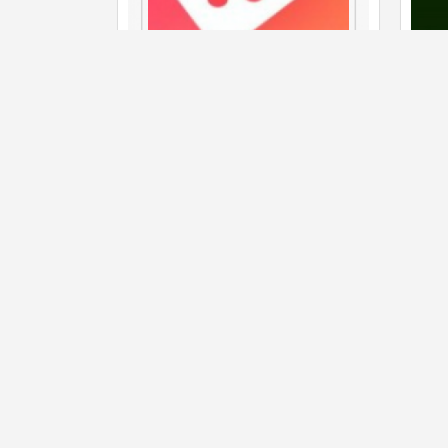
电脑版电子相册制作软件V8.53破解
破解版
云筝源码
云筝
版
Mac
free
619 人喜欢
free
3 条评论
关于我们
免责声明
广告合作
注册协议
Powered by
云筝资源网
，ICP备：
滇ICP备16006824号-1
Copyright © 2026 www.winzf.com All Rights Reserved