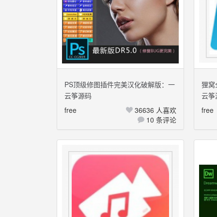
PS顶级修图插件完美汉化破解版：一
狸窝
云筝源码
云筝
键磨皮简单方便
Leaw
free
36636 人喜欢
free
10 条评论