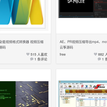
全能视频格式转换器 视频压缩
AE、PR视频压缩导出mp4、mo
源码
云筝源码
o Video Converter 8.1破解版
式插件：AfterCodecs1.6.1汉
版
515 人喜欢
free
882
1 条评论
1 