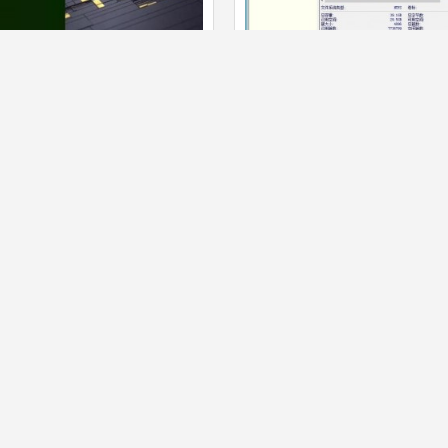
2020Adobe Dreamweaver
电脑磁盘分区管理、数据恢复软
源码
云筝源码
+Windows 多国语言
DiskGenius 5.2.0专业破解版
4382 人喜欢
free
3900
4 条评论
4 
1
2
3
4
5
... 620
»