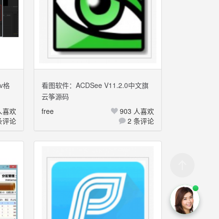
v格
看图软件：ACDSee V11.2.0中文旗
云筝源码
化破解
舰破解版
 人喜欢
free
903 人喜欢
条评论
2 条评论