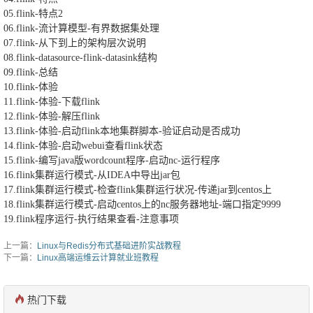
05.flink-特点2
06.flink-流计算模型-有界数据集处理
07.flink-从下到上的架构层次说明
08.flink-datasource-flink-datasink结构
09.flink-总结
10.flink-体验
11.flink-体验-下载flink
12.flink-体验-解压flink
13.flink-体验-启动flink本地集群脚本-验证启动是否成功
14.flink-体验-启动webui查看flink状态
15.flink-编写java版wordcount程序-启动nc-运行程序
16.flink集群运行模式-从IDEA中导出jar包
17.flink集群运行模式-检查flink集群运行状况-传递jar到centos上
18.flink集群运行模式-启动centos上的nc服务器地址-端口指定9999
19.flink程序运行-执行结果查看-注意事项
上一篇：
Linux与Redis分布式基础进阶实战教程
下一篇：
Linux高端运维云计算就业班教程
热门下载