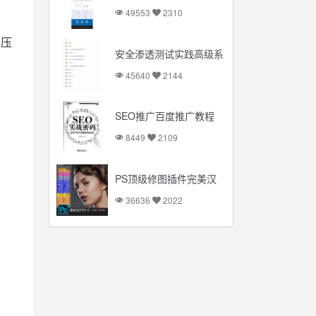
完整源码
49553
2310
解压
安全渗透测试实践高级系
列课程视频教程
45640
2144
SEO推广百度推广教程
SEO排名
8449
2109
PS顶级修图插件完美汉
化破解版：一键磨皮简单
36636
2022
方便