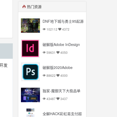
热门资源
DNF地下城与勇士95起源
版本【云库端+VM一键
102112
4372
端】台服95起源网游可联
网送后台
破解版Adobe InDesign
2020 Mac+Windows 多
59631
4050
国语言
是开发
破解版2020Adobe
Photoshop
88622
4000
Mac+Windows 多国语言
独家-魔御天下大极品单
职业传奇服务端_简单暴
43487
3437
力_PK超爽【Gom引擎】
全解HACK彩虹易支付超