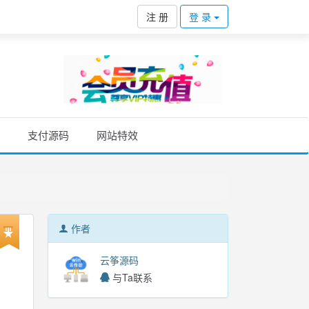
注 册
登 录
支付源码
网站特效
作者
云筝源码
与Ta联系