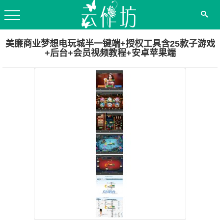
美廉商业梦想电玩城半一键端+授权工具含25款子游戏
+后台+会员视频教程+安卓苹果端