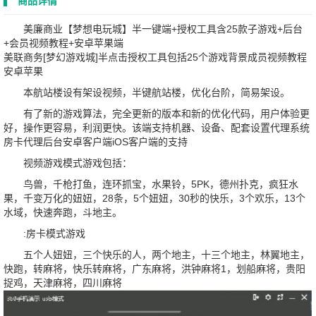
商品详情
美廉商业【梦想电玩城】半一键端+授权工具含25款子游戏+后台
+会员视频教程+安卓苹果端
美联商务[梦幻游戏城]半点击授权工具包括25个游戏背景成员视频教程
安卓苹果
本航站楼设有架设视频，半键航站楼，优化台阶，简易架设。
有了新的游戏算法，完全更新的版本和新的优化代码，用户体验更
好，操作更容易，利润更快。该端支持机器、设备、配套设置代理系统
房卡代理后台安卓客户端iOS客户端的支持
视频游戏模式游戏包括：
鸟兽，千枪打鱼，连环抓宝，水果铃，5PK，德州扑克，疯狂水
果，千变万化的妞妞，28条，5个妞妞，30秒的快乐，3个欢乐，13个
水域，快速奔跑，斗地主。
:房卡模式游戏
五个人妞妞，三个快乐的人，两个地主，十三个地主，林翼地主，
快跑，转麻将，快乐转麻将，广东麻将，洪钟麻将1，划船麻将，贵阳
捉鸡，天津麻将，四川麻将